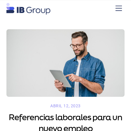
Skip
Men
to
content
ABRIL 12, 2023
Referencias laborales para un
nuevo empleo